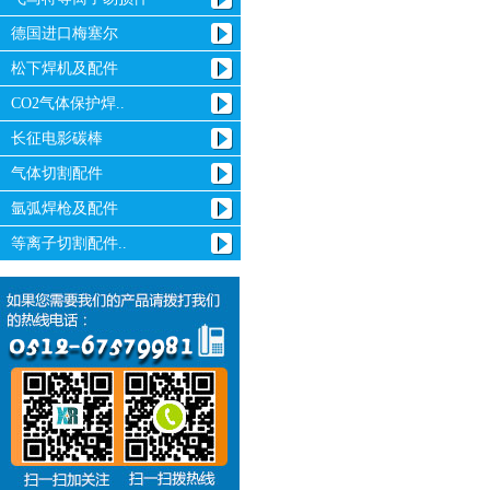
德国进口梅塞尔
松下焊机及配件
CO2气体保护焊..
长征电影碳棒
气体切割配件
氩弧焊枪及配件
等离子切割配件..